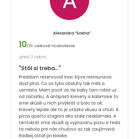
Alexandra “Sasha”
10
celkové hodnotenie
/10
pred 3 rokmi
"Stôl si treba..."
Preddom rezervovať inac býva restauracia
dosť plná. Co sa týka obsluhy tak milá a
usmiata. Mam pocit ze tie baby tam robia uz
od začiatku. A antipasti krevety a kalamare to
sme skúsili u nich prvýkrát a bolo to ok.
Krevety lepšie ale to je otázka vkusu a chuti. A
pizza quatto stagioni ako stale nesklamala. A
tentokrát sme skúsili aj vyprazanu pizzu a teda
ta nebola pre nás chuťovo az tak zaujímavá.
Radšej ostať pri klasike.