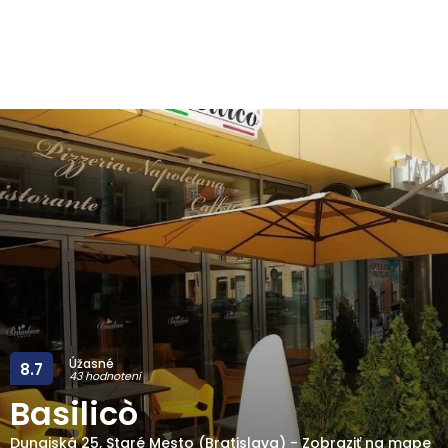
Úžasné
8.7
43 hodnotení
Basilicò
Dunajská 25
,
Staré Mesto (Bratislava)
-
Zobraziť na mape