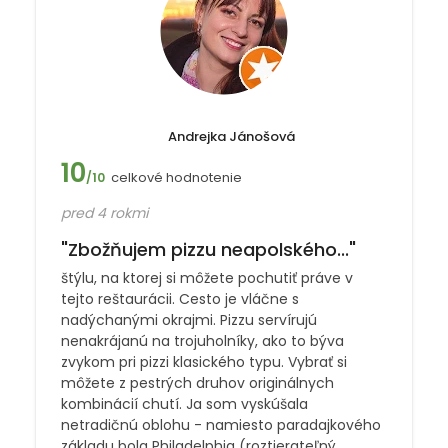
Andrejka Jánošová
10
celkové hodnotenie
/10
pred 4 rokmi
"Zbožňujem pizzu neapolského..."
štýlu, na ktorej si môžete pochutiť práve v
tejto reštaurácii. Cesto je vláčne s
nadýchanými okrajmi. Pizzu servírujú
nenakrájanú na trojuholníky, ako to býva
zvykom pri pizzi klasického typu. Vybrať si
môžete z pestrých druhov originálnych
kombinácií chutí. Ja som vyskúšala
netradičnú oblohu - namiesto paradajkového
základu bola Philadelphia (roztierateľný