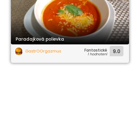
Paradajková polievka
Fantastické
GastrOOrgazmus
9.0
1 hodnotení