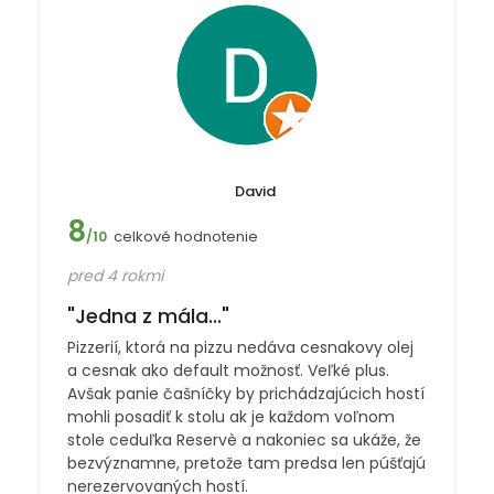
David
8
celkové hodnotenie
/10
pred 4 rokmi
"Jedna z mála..."
Pizzerií, ktorá na pizzu nedáva cesnakovy olej
a cesnak ako default možnosť. Veľké plus.
Avšak panie čašníčky by prichádzajúcich hostí
mohli posadiť k stolu ak je každom voľnom
stole ceduľka Reservè a nakoniec sa ukáže, že
bezvýznamne, pretože tam predsa len púšťajú
nerezervovaných hostí.