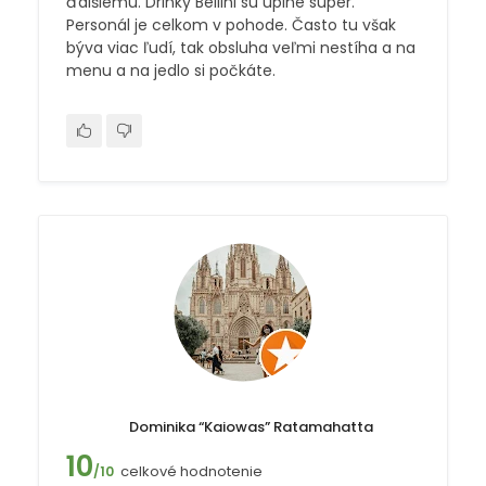
ďalšiemu. Drinky Bellini sú úplne super.
Personál je celkom v pohode. Často tu však
býva viac ľudí, tak obsluha veľmi nestíha a na
menu a na jedlo si počkáte.
Dominika “Kaiowas” Ratamahatta
10
celkové hodnotenie
/10