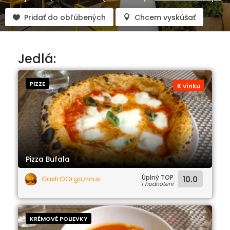
Pridať do obľúbených
Chcem vyskúšať
Jedlá:
PIZZE
K vínku
Pizza Bufala
Úplný TOP
GastrOOrgazmus
10.0
1 hodnotení
KRÉMOVÉ POLIEVKY