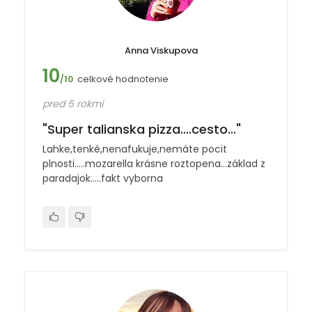
Anna Viskupova
10
celkové hodnotenie
/10
pred 5 rokmi
"Super talianska pizza....cesto..."
Lahke,tenké,nenafukuje,nemáte pocit
plnosti.....mozarella krásne roztopena...základ z
paradajok.....fakt vyborna