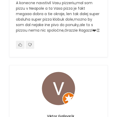
A konecne navstivil Vasu pizzeriu,mal som
pizzu v Neapole a ta Vasa pizza je fakt
megaaa dobra a tie okraje, len tak dalej super
obsluha super pizza klobuk dole,mozno by
som dal nejake ine pivo do ponuky,ale to s
pizzou nema nic spoločne,Grazzie Ragazzi❤️👏
Viktor Gašparík