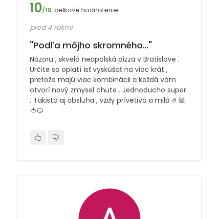
10
celkové hodnotenie
/10
pred 4 rokmi
"Podľa môjho skromného..."
Názoru , skvelá neapolská pizza v Bratislave .
Určite sa oplatí ísť vyskúšať na viac krát ,
pretože majú viac kombinácii a každá vám
otvorí nový zmysel chute . Jednoducho super
. Takisto aj obsluha , vždy prívetivá a milá 🤌🏼
🍅😼