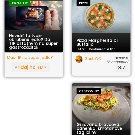
TVOJ TIP
PIZZE
Nevidíš tu tvoje
obľúbené jedlo? Daj
Pizza Margherita Di
TIP ostatným na super
Buffallo
gastrozážitok...
LeTorri - Restaurant & Bar
Máš TIP na super jedlo?
Úžasné
GastrOOrgazmus
38 hodnotení
Pridaj ho TU >
8.7
CESTOVINY
Grilovaná bravčová
panenka, smotanové
taglioliny