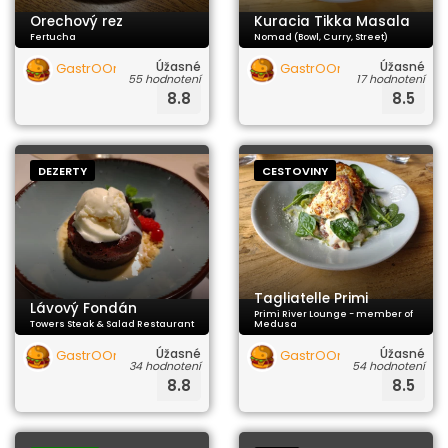
Orechový rez
Kuracia Tikka Masala
Fertucha
Nomad (Bowl, Curry, Street)
Úžasné
Úžasné
GastrOOrgazmus
GastrOOrgazmus
55 hodnotení
17 hodnotení
8.8
8.5
DEZERTY
CESTOVINY
Tagliatelle Primi
Lávový Fondán
Primi River Lounge - member of
Towers Steak & Salad Restaurant
Medusa
Úžasné
Úžasné
GastrOOrgazmus
GastrOOrgazmus
34 hodnotení
54 hodnotení
8.8
8.5