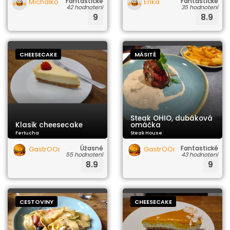
Fantastické
Fantastické
Michalko
Erika
42 hodnotení
35 hodnotení
9
8.9
CHEESECAKE
MÄSITÉ
Steak OHIO, dubáková
Klasik cheesecake
omáčka
Fertucha
Steak House
Úžasné
Fantastické
GastrOOrgazmus
GastrOOrgazmus
55 hodnotení
43 hodnotení
8.9
9
CESTOVINY
CHEESECAKE