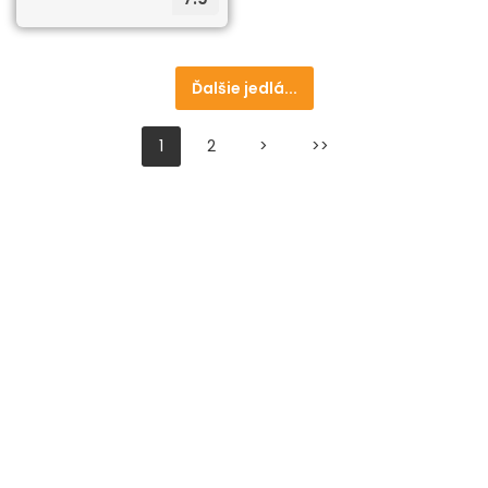
Ďalšie jedlá...
1
2
>
>>