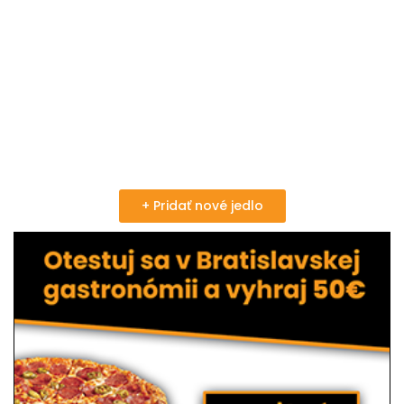
+ Pridať nové jedlo