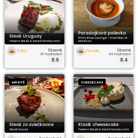
Paradajková polievka
Steak Uruguay
Primi River Lounge - member of
Towers Steak & Salad Restaurant
Medusa
Úžasné
Úžasné
Erika
Foodik
35 hodnotení
54 hodnotení
8.9
8.4
MÄSITÉ
CHEESECAKE
Steak zo sviečkovice
Klasik cheesecake
Steak House
Towers Steak & Salad Restaurant