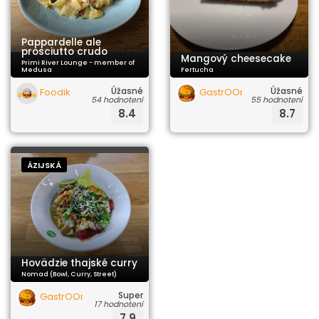
Pappardelle ale
prosciutto crudo
Mangový cheesecake
Primi River Lounge - member of
Medusa
Fertucha
Úžasné
Úžasné
Foodik
GastrOOrgazmus
54 hodnotení
55 hodnotení
8.4
8.7
ÁZIJSKÁ
Hovädzie thajské curry
Nomad (Bowl, Curry, Street)
Super
GastrOOrgazmus
17 hodnotení
7.9