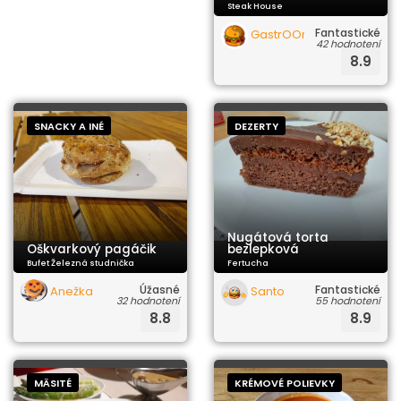
Steak House
Fantastické
GastrOOrgazmus
42 hodnotení
8.9
SNACKY A INÉ
DEZERTY
Nugátová torta
Oškvarkový pagáčik
bezlepková
Bufet Železná studnička
Fertucha
Úžasné
Fantastické
Anežka
Santo
32 hodnotení
55 hodnotení
8.8
8.9
MÄSITÉ
KRÉMOVÉ POLIEVKY