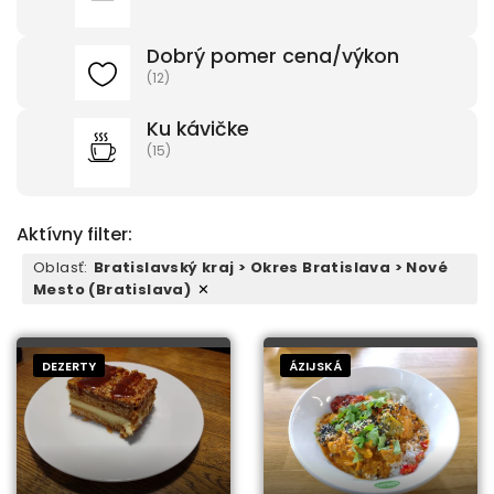
Dobrý pomer cena/výkon
(12)
Ku kávičke
(15)
Aktívny filter:
Oblasť
:
Bratislavský kraj > Okres Bratislava > Nové
Mesto (Bratislava)
✕
DEZERTY
ÁZIJSKÁ