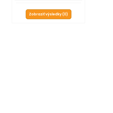
Zobraziť výsledky (
0
)