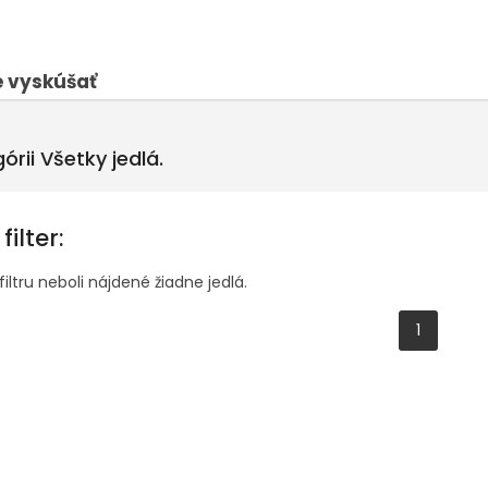
 vyskúšať
órii
Všetky jedlá
.
filter:
iltru neboli nájdené žiadne jedlá.
1