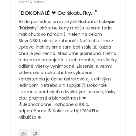
pred 4 rokmi
"DOKONALÉ ❤ Od škatuľky..."
Až do poslednej omrvinky.🍪 Najfantastickejšie
"kúkissky" aké sme kedy mali(a to sme teda
inak chuťovo nároční), nielen na celom
SloveNSKU, ale aj v zahraničí. Našťastie sme z
Liptova, inak by sme tam boli stále.🤷‍♀️ Každá
chuť je jedinečná. Absolútne jedinečná, trefná
a do zrnka prepojená. Je ich mnoho, no všetky
odlišné, všetky výnimočné. Zloženie je veľmi
citlivo, ale prudko chutne vyladené,
konzistencia je úplne ústretová aj k citlivým
jedincom. Netreba ani zapíjať.🙃 Dokonalé
súznenie poctivých a kvalitných surovín, lásky,
citu, prajnosti a blahodárnosti.❤
🔝Jednoznačne, rozhodne a 100%
odporúčame.🔝 Kolieska z LiptOVskEho
Mikuláša.🍀