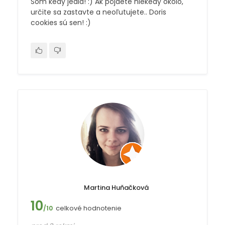
Som kedy jedla! :) Ak pôjdete niekedy okolo,
určite sa zastavte a neoľutujete.. Doris
cookies sú sen! :)
Martina Huňačková
10
celkové hodnotenie
/10