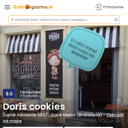
Prihlásenie
Fantastické
9.0
9 hodnotení
Doris cookies
Župné námestie 582/1
,
Staré Mesto (Bratislava)
-
Zobraziť
na mape