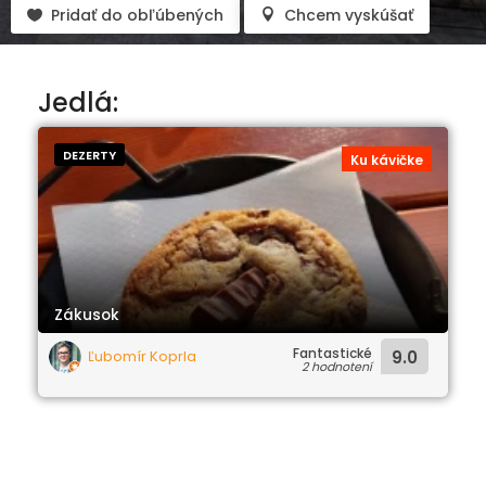
Pridať do obľúbených
Chcem vyskúšať
Jedlá:
DEZERTY
Ku kávičke
Zákusok
Fantastické
Ľubomír Koprla
9.0
2 hodnotení