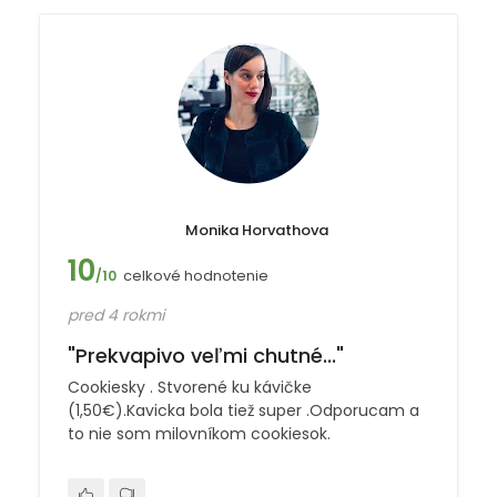
Monika Horvathova
10
celkové hodnotenie
/10
pred 4 rokmi
"Prekvapivo veľmi chutné..."
Cookiesky . Stvorené ku kávičke
(1,50€).Kavicka bola tiež super .Odporucam a
to nie som milovníkom cookiesok.